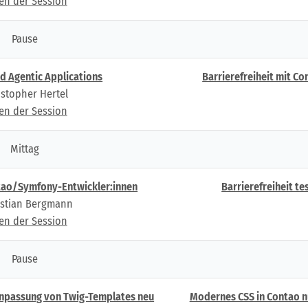
ien der Session
Pause
d Agentic Applications
Barrierefreiheit mit C
istopher Hertel
ien der Session
Mittag
ntao/Symfony-Entwickler:innen
Barrierefreiheit te
stian Bergmann
ien der Session
Pause
Anpassung von Twig-Templates neu
Modernes CSS in Contao nu