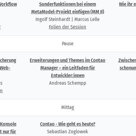
Workflow
Sonderfunktionen bei einem
Wie ihr 
MetaModel-Projekt einfügen (MM II)
Ingolf Steinhardt | Marcus Lelle
g
Folien der Session
Pause
icherung
Erweiterungen und Themes im Contao
Zwischen
 Web-
Manager – ein Leitfaden für
schonun
Entwickler:innen
ns
Andreas Schempp
on
Mittag
 Konsole
Contao - Wie geht es heute?
t nur für
Sebastian Zoglowek