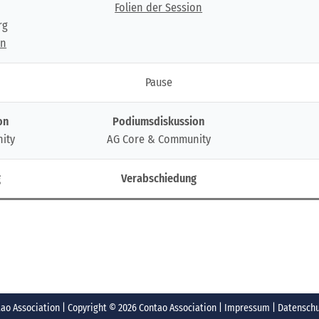
Folien der Session
rg
on
Pause
on
Podiumsdiskussion
ity
AG Core & Community
g
Verabschiedung
o Association | Copyright © 2026 Contao Association |
Impressum
|
Datensch