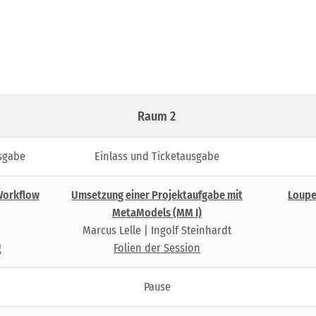
Raum 2
usgabe
Einlass und Ticketausgabe
Workflow
Umsetzung einer Projektaufgabe mit
Loupe
MetaModels (MM I)
Marcus Lelle | Ingolf Steinhardt
g
Folien der Session
Pause