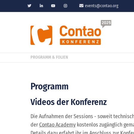
events@contao.org
PROGRAMM & FOLIEN
Programm
Videos der Konferenz
Die Aufnahmen der Sessions - soweit technisc
der
Contao Academy
kostenlos zugänglich gema
Details dazu erfahrt ihr im Anschluss zur Konf